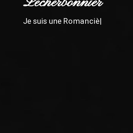
Lecherbonnier
Je suis une
Romancière
|